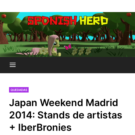
Saltar
Plataforma Brony de España
al
SPONISH HERD
contenido
QUEDADAS
Japan Weekend Madrid
2014: Stands de artistas
+ IberBronies