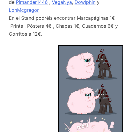
de
Pimander1446
,
VegaNya
,
Dowlphin
y
LonMcgregor
En el Stand podréis encontrar Marcapáginas 1€ ,
Prints , Pósters 4€ , Chapas 1€, Cuadernos 6€ y
Gorritos a 12€.