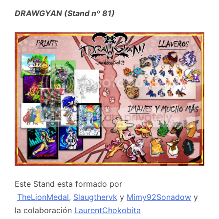
DRAWGYAN (Stand nº 81)
Este Stand esta formado por
TheLionMedal
,
Slaugthervk
y
Mimy92Sonadow
y
la colaboración
LaurentChokobita