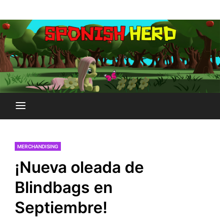
Saltar
Plataforma Brony de España
al
SPONISH HERD
contenido
MERCHANDISING
¡Nueva oleada de
Blindbags en
Septiembre!