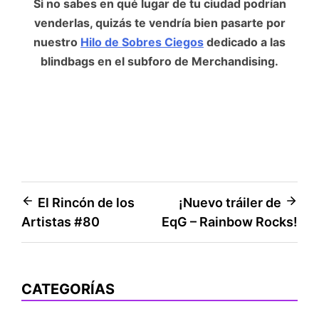
Si no sabes en qué lugar de tu ciudad podrían
venderlas, quizás te vendría bien pasarte por
nuestro
Hilo de Sobres Ciegos
dedicado a las
blindbags en el subforo de Merchandising.
Navegación
El Rincón de los
¡Nuevo tráiler de
Artistas #80
EqG – Rainbow Rocks!
de
entradas
CATEGORÍAS