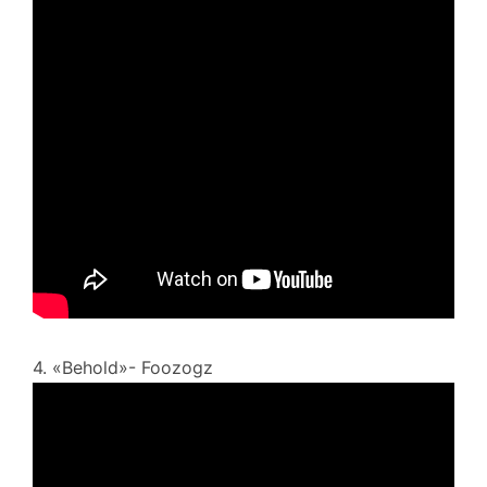
4. «Behold»- Foozogz