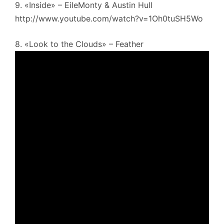
9. «Inside» – EileMonty & Austin Hull
http://www.youtube.com/watch?v=1Oh0tuSH5Wo
8. «Look to the Clouds» – Feather