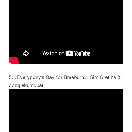
5. «Everypony’s Gay for Braeburn»- Sim Gretina &
donglekumquat