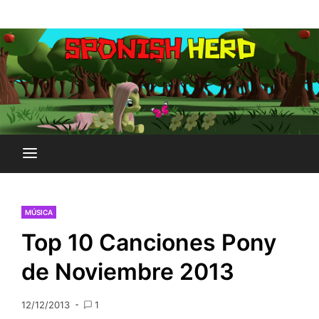
Saltar
Plataforma Brony de España
al
SPONISH HERD
contenido
MÚSICA
Top 10 Canciones Pony
de Noviembre 2013
12/12/2013
1