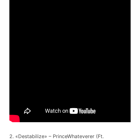
2. «Destabilize» – PrinceWhateverer (Ft.