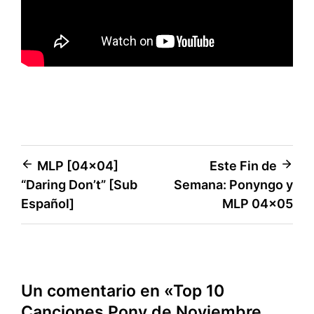
Navegación
MLP [04×04]
Este Fin de
“Daring Don’t” [Sub
Semana: Ponyngo y
de
Español]
MLP 04×05
entradas
Un comentario en «
Top 10
Canciones Pony de Noviembre