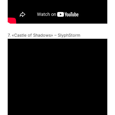
7. «Castle of Shadows» – SlyphStorm