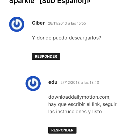
Sparkle” [Sub Español]
»
dice:
Ciber
28/11/2013 a las 15:55
Y donde puedo descargarlos?
RESPONDER
dice:
edu
27/12/2013 a las 18:40
downloaddailymotion.com,
hay que escribir el link, seguir
las instrucciones y listo
RESPONDER