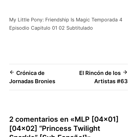
My Little Pony: Friendship Is Magic Temporada 4
Episodio Capitulo 01 02 Subtitulado
Navegación
Crónica de
El Rincón de los
Jornadas Bronies
Artistas #63
de
entradas
2 comentarios en «
MLP [04×01]
[04×02] “Princess Twilight