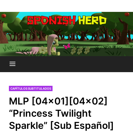
Saltar
Plataforma Brony de España
al
SPONISH HERD
contenido
CAPÍTULOS SUBTITULADOS
MLP [04×01][04×02]
“Princess Twilight
Sparkle” [Sub Español]