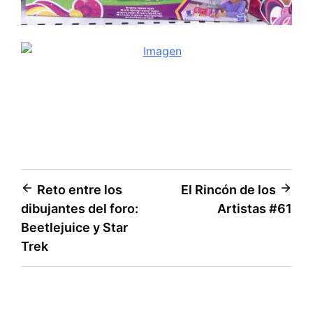
Navegación
Reto entre los
El Rincón de los
dibujantes del foro:
Artistas #61
de
Beetlejuice y Star
entradas
Trek