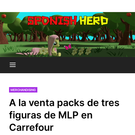
Saltar
Plataforma Brony de España
al
SPONISH HERD
contenido
MERCHANDISING
A la venta packs de tres
figuras de MLP en
Carrefour