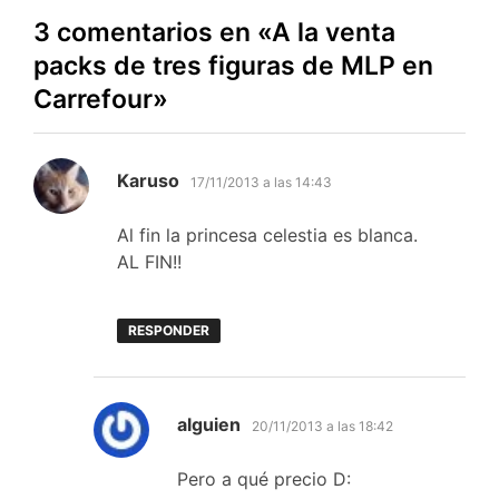
3 comentarios en «
A la venta
packs de tres figuras de MLP en
Carrefour
»
dice:
Karuso
17/11/2013 a las 14:43
Al fin la princesa celestia es blanca.
AL FIN!!
RESPONDER
dice:
alguien
20/11/2013 a las 18:42
Pero a qué precio D: