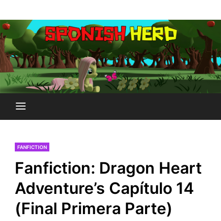
Saltar
Plataforma Brony de España
al
SPONISH HERD
contenido
FANFICTION
Fanfiction: Dragon Heart
Adventure’s Capítulo 14
(Final Primera Parte)