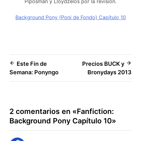
Piposman y Lloydzelos por la revisión.
Background Pony (Poni de Fondo) Capítulo 10
Navegación
Este Fin de
Precios BUCK y
Semana: Ponyngo
Bronydays 2013
de
entradas
2 comentarios en «
Fanfiction:
Background Pony Capítulo 10
»