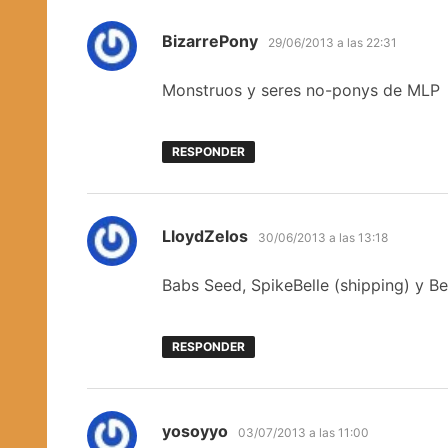
dice:
BizarrePony
29/06/2013 a las 22:31
Monstruos y seres no-ponys de MLP
RESPONDER
dice:
LloydZelos
30/06/2013 a las 13:18
Babs Seed, SpikeBelle (shipping) y Be
RESPONDER
dice:
yosoyyo
03/07/2013 a las 11:00