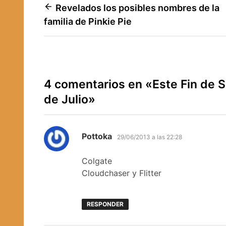
Navegación
Revelados los posibles nombres de la
familia de Pinkie Pie
de
entradas
4 comentarios en «
Este Fin de 
de Julio
»
dice:
Pottoka
29/06/2013 a las 22:28
Colgate
Cloudchaser y Flitter
RESPONDER