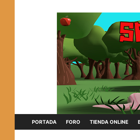
Saltar
Plataforma Brony de España
al
SPONISH HERD
contenido
PORTADA
FORO
TIENDA ONLINE