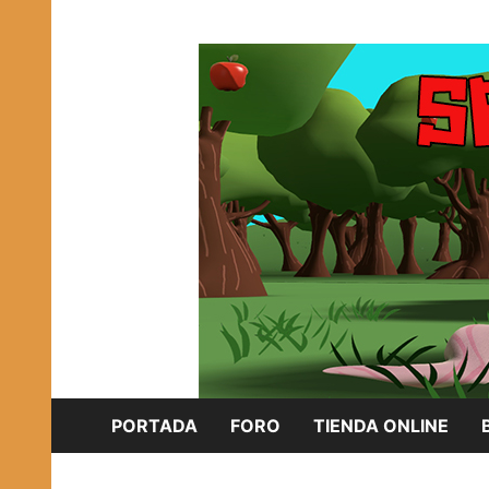
Saltar
Plataforma Brony de España
al
SPONISH HERD
contenido
PORTADA
FORO
TIENDA ONLINE