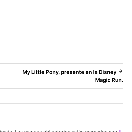
My Little Pony, presente en la Disney
Magic Run.
icada.
Los campos obligatorios están marcados con
*