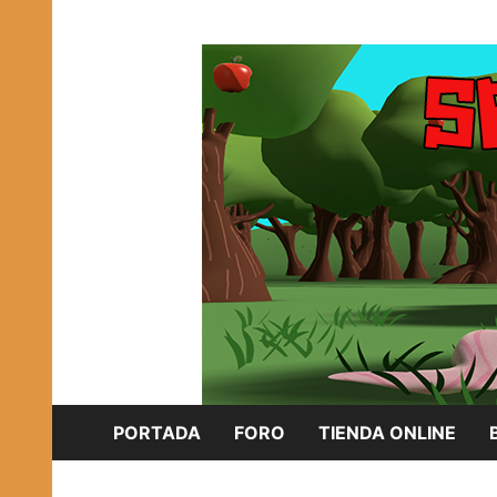
Saltar
Plataforma Brony de España
al
SPONISH HERD
contenido
PORTADA
FORO
TIENDA ONLINE