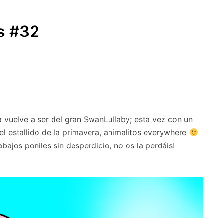
SUBMENÚ
S
as #32
 vuelve a ser del gran SwanLullaby; esta vez con un
el estallido de la primavera, animalitos everywhere
abajos poniles sin desperdicio, no os la perdáis!