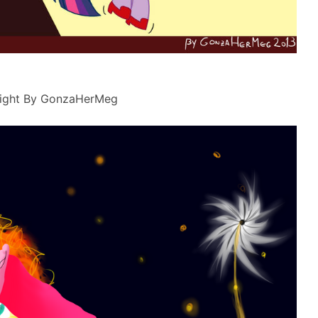
light By GonzaHerMeg