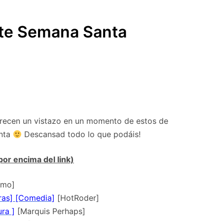
SUBMENÚ
S
te Semana Santa
merecen un vistazo en un momento de estos de
anta
Descansad todo lo que podáis!
por encima del link)
omo]
ras] [Comedia]
[HotRoder]
ra ]
[Marquis Perhaps]