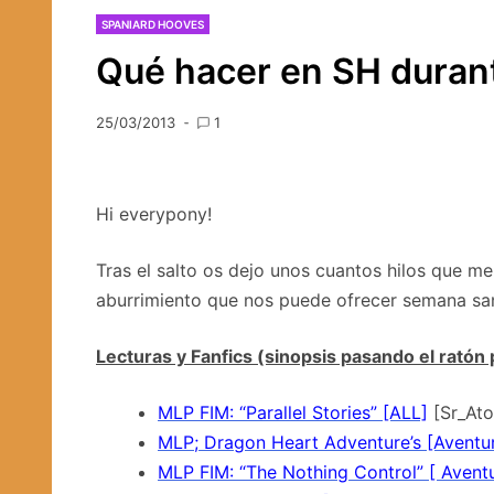
SPANIARD HOOVES
Qué hacer en SH duran
25/03/2013
1
Hi everypony!
Tras el salto os dejo unos cuantos hilos que 
aburrimiento que nos puede ofrecer semana s
Lecturas y Fanfics (sinopsis pasando el ratón 
MLP FIM: “Parallel Stories” [ALL]
[Sr_At
MLP; Dragon Heart Adventure’s [Aventu
MLP FIM: “The Nothing Control” [ Aventu