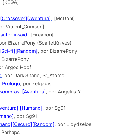
]
[KEGA]
Crossover][Aventura]
[McDohl]
or Violent_Crimson]
 autor insaid]
[Fireanon]
 por BizarrePony (ScarletKnives)
 [Sci-fi][Random]
, por BizarrePony
r BizarrePony
or Argos Hoof
o
, por DarkGitano, Sr_Atomo
1 Prologo
, por zelgadis
 sombras. [Aventura]
, por Angelus-Y
Aventura] [Humano]
, por Sg91
umano]
, por Sg91
umano][Oscuro][Random]
, por Lloydzelos
s Perhaps