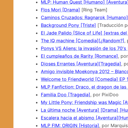
MLP: Human Quest [Humano] [Aventura
Flos Mori [Drama]
[Ring Team]
Caminos Cruzados: Ragnarok [Humano][
Background Pony [Triste]
[Traducción p
El Jade Palido [Slice of Life] [extras del
The IQ machine [Comedia][¿Random?]
,
Ponys VS Aliens; la invasión de los 70′s
El cumpleaños de Rarity [Romance]
, po
Dioses Errantes [Aventura][Tragedia]
, p
Amigo invisible Moekonya 2012 – Blanc
Welcome to Friendworld [Comedia] EP 
MLP Fanfiction: Draco, el dragon de las
Familia Doo [Tragedia]
, por PixiDoo
My Little Pony: Friendship was Magic [
La última noche [Aventura] [Drama] [H
Escalera hacia el abismo [Aventura][H
MLP FIM: ORIGIN [Historia]
, por Marqui