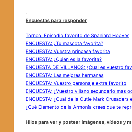
.
Encuestas para responder
Torneo: Episodio favorito de Spaniard Hooves
ENCUESTA: ¿Tu mascota favorita?
ENCUESTA: Vuestra princesa favorita
ENCUESTA: ¿Quién es la favorita?
ENCUESTA DE VILLANOS: ¿Cual es vuestro fav
ENCUESTA: Las mejores hermanas
ENCUESTA: Vuestro personaje extra favorito
ENCUESTA: ¿Vuestro villano secundario mas o
ENCUESTA: ¿Cual de la Cutie Mark Crusaders es
¿Qué Elemento de la Armonía crees que te repr
Hilos para ver y postear imágenes, vídeos y m