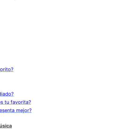
orito?
diado?
 tu favorita?
esenta mejor?
úsica