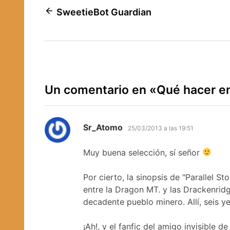
Navegación
SweetieBot Guardian
de
entradas
Un comentario en «
Qué hacer e
dice:
Sr_Atomo
25/03/2013 a las 19:51
Muy buena selección, sí señor
Por cierto, la sinopsis de "Parallel S
entre la Dragon MT. y las Drackenrid
decadente pueblo minero. Allí, seis y
¡Ah!, y el fanfic del amigo invisible