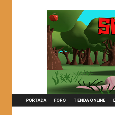
Saltar
Plataforma Brony de España
al
SPONISH HERD
contenido
PORTADA
FORO
TIENDA ONLINE