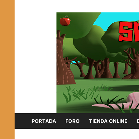
Saltar
Plataforma Brony de España
al
SPONISH HERD
contenido
PORTADA
FORO
TIENDA ONLINE