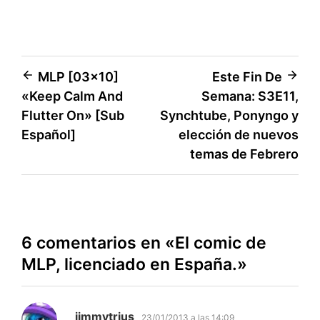
Navegación
MLP [03×10]
Este Fin De
«Keep Calm And
Semana: S3E11,
de
Flutter On» [Sub
Synchtube, Ponyngo y
entradas
Español]
elección de nuevos
temas de Febrero
6 comentarios en «
El comic de
MLP, licenciado en España.
»
dice:
jimmytrius
23/01/2013 a las 14:09