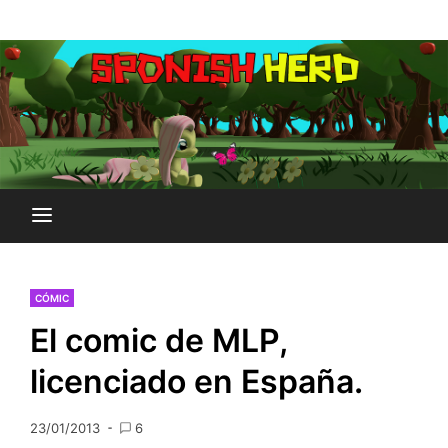
Saltar
Plataforma Brony de España
al
SPONISH HERD
contenido
CÓMIC
El comic de MLP,
licenciado en España.
23/01/2013
6