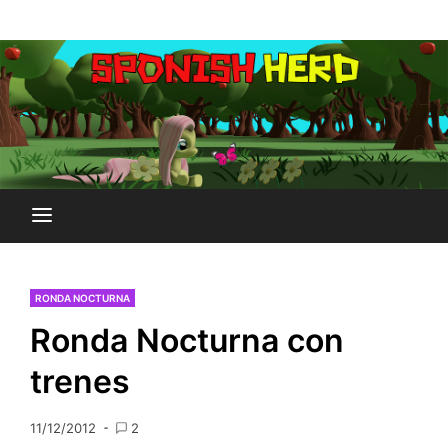
Saltar
Plataforma Brony de España
al
SPONISH HERD
contenido
RONDA NOCTURNA
Ronda Nocturna con
trenes
11/12/2012
2