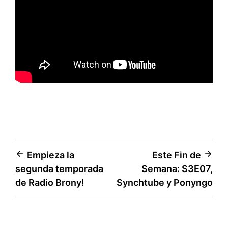
Navegación
Empieza la
Este Fin de
segunda temporada
Semana: S3E07,
de
de Radio Brony!
Synchtube y Ponyngo
entradas