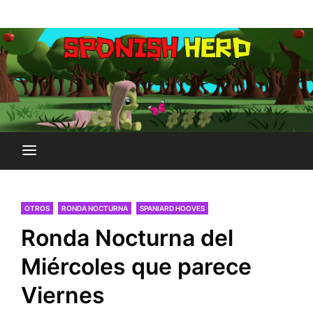
Saltar
Plataforma Brony de España
al
SPONISH HERD
contenido
OTROS
RONDA NOCTURNA
SPANIARD HOOVES
Ronda Nocturna del
Miércoles que parece
Viernes