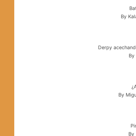
Bat
By Kal
Derpy acechando
By
¿
By Migu
Pi
By