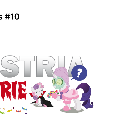
SUBMENÚ
S
as #10