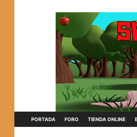
Saltar
Plataforma Brony de España
al
SPONISH HERD
contenido
PORTADA
FORO
TIENDA ONLINE