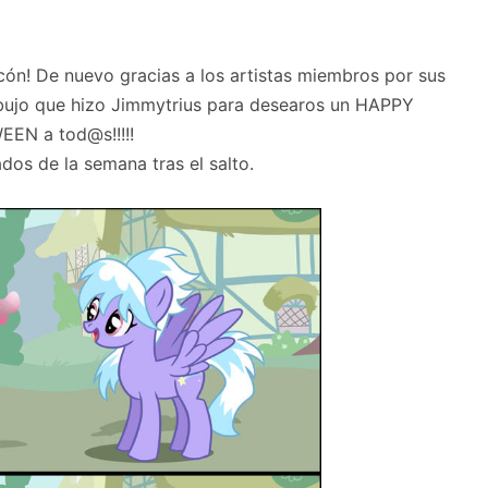
cón! De nuevo gracias a los artistas miembros por sus
ibujo que hizo Jimmytrius para desearos un HAPPY
EN a tod@s!!!!!
dos de la semana tras el salto.