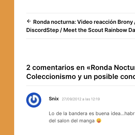
Navegación
Ronda nocturna: Video reacción Brony 
DiscordStep / Meet the Scout Rainbow D
de
entradas
2 comentarios en «
Ronda Nocturn
Coleccionismo y un posible con
dice:
Snix
27/09/2012 a las 12:19
Lo de la bandera es buena idea…habr
del salon del manga