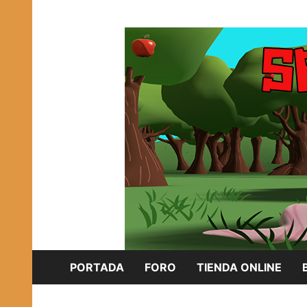
Saltar
Plataforma Brony de España
al
SPONISH HERD
contenido
PORTADA
FORO
TIENDA ONLINE