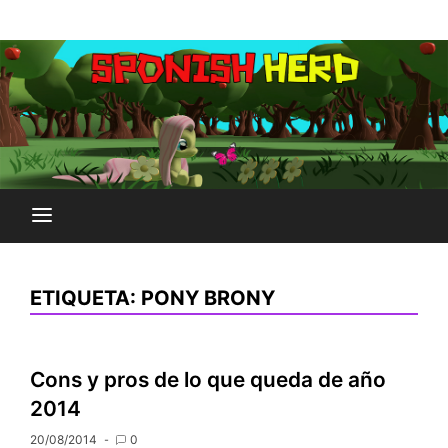
Saltar
Plataforma Brony de España
al
SPONISH HERD
contenido
ETIQUETA:
PONY BRONY
Cons y pros de lo que queda de año
2014
20/08/2014
0