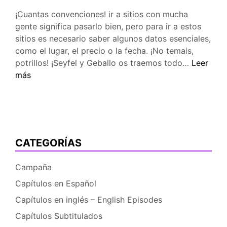
¡Cuantas convenciones! ir a sitios con mucha
gente significa pasarlo bien, pero para ir a estos
sitios es necesario saber algunos datos esenciales,
como el lugar, el precio o la fecha. ¡No temais,
Cons
potrillos! ¡Seyfel y Geballo os traemos todo…
Leer
y
más
pros
de
lo
que
queda
CATEGORÍAS
de
año
Campaña
2014
Capítulos en Español
Capítulos en inglés – English Episodes
Capítulos Subtitulados