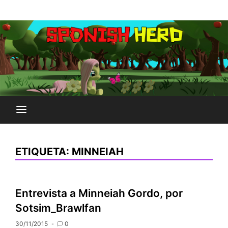
Saltar
Plataforma Brony de España
al
SPONISH HERD
contenido
ETIQUETA:
MINNEIAH
Entrevista a Minneiah Gordo, por
Sotsim_Brawlfan
30/11/2015
0