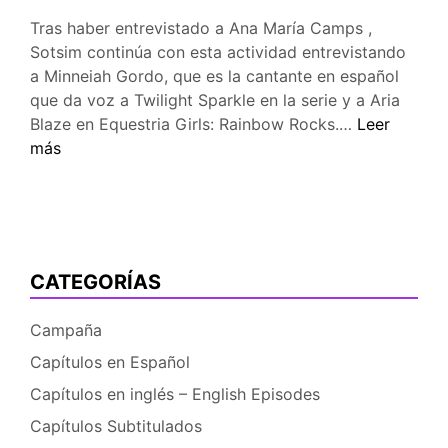
Tras haber entrevistado a Ana María Camps ,
Sotsim continúa con esta actividad entrevistando
a Minneiah Gordo, que es la cantante en español
que da voz a Twilight Sparkle en la serie y a Aria
Entrevista
Blaze en Equestria Girls: Rainbow Rocks.…
Leer
a
más
Minneiah
Gordo,
por
Sotsim_Braw
CATEGORÍAS
Campaña
Capítulos en Español
Capítulos en inglés – English Episodes
Capítulos Subtitulados