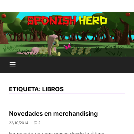
Saltar
Plataforma Brony de España
al
SPONISH HERD
contenido
ETIQUETA:
LIBROS
Novedades en merchandising
22/10/2014
2
Ha pasado ya unos meses desde la última