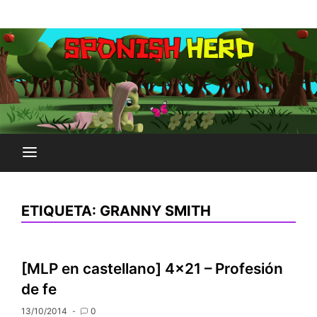
Saltar
Plataforma Brony de España
al
SPONISH HERD
contenido
ETIQUETA:
GRANNY SMITH
[MLP en castellano] 4×21 – Profesión
de fe
13/10/2014
0