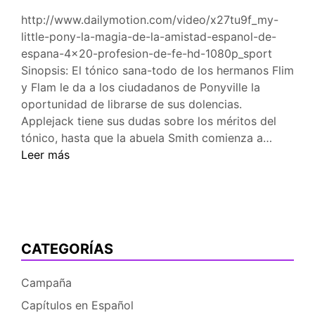
http://www.dailymotion.com/video/x27tu9f_my-
little-pony-la-magia-de-la-amistad-espanol-de-
espana-4×20-profesion-de-fe-hd-1080p_sport
Sinopsis: El tónico sana-todo de los hermanos Flim
y Flam le da a los ciudadanos de Ponyville la
oportunidad de librarse de sus dolencias.
Applejack tiene sus dudas sobre los méritos del
[MLP
tónico, hasta que la abuela Smith comienza a…
en
Leer más
castella
4×21
–
Profesi
de
CATEGORÍAS
fe
Campaña
Capítulos en Español