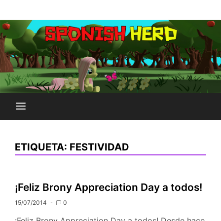
Saltar
Plataforma Brony de España
al
SPONISH HERD
contenido
ETIQUETA:
FESTIVIDAD
¡Feliz Brony Appreciation Day a todos!
15/07/2014
0
¡Feliz Brony Appreciation Day a todos! Desde hace