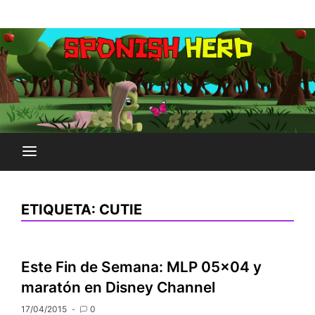
Saltar
Plataforma Brony de España
al
SPONISH HERD
contenido
ETIQUETA:
CUTIE
Este Fin de Semana: MLP 05×04 y
maratón en Disney Channel
17/04/2015
0