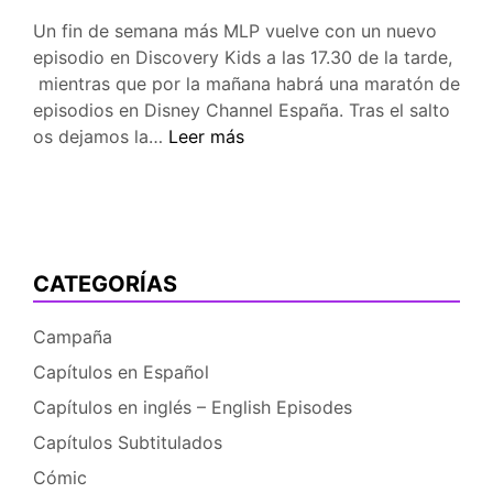
Un fin de semana más MLP vuelve con un nuevo
episodio en Discovery Kids a las 17.30 de la tarde,
mientras que por la mañana habrá una maratón de
episodios en Disney Channel España. Tras el salto
Este
os dejamos la…
Leer más
Fin
de
Semana:
MLP
05×04
CATEGORÍAS
y
maratón
Campaña
en
Capítulos en Español
Disney
Channel
Capítulos en inglés – English Episodes
Capítulos Subtitulados
Cómic