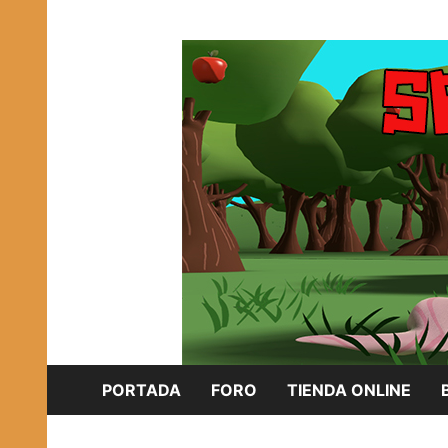
Saltar
Plataforma Brony de España
al
SPONISH HERD
contenido
PORTADA
FORO
TIENDA ONLINE