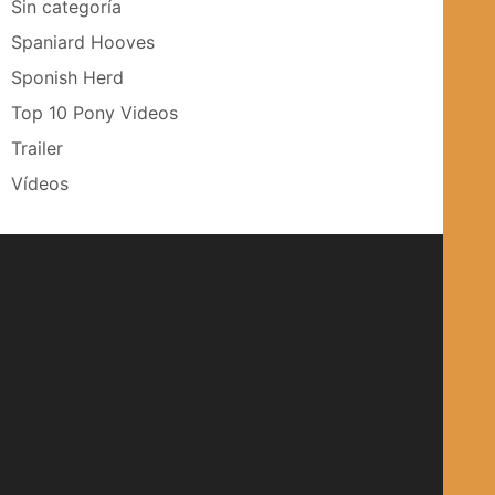
Sin categoría
Spaniard Hooves
Sponish Herd
Top 10 Pony Videos
Trailer
Vídeos