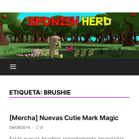
Saltar
Plataforma Brony de España
al
SPONISH HERD
contenido
ETIQUETA:
BRUSHIE
[Mercha] Nuevas Cutie Mark Magic
09/08/2014
0
Estás nuevas brushies recientemente anunciadas