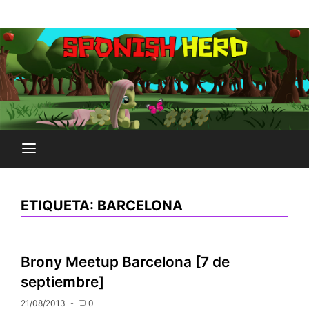
Saltar
Plataforma Brony de España
al
SPONISH HERD
contenido
ETIQUETA:
BARCELONA
Brony Meetup Barcelona [7 de
septiembre]
21/08/2013
0