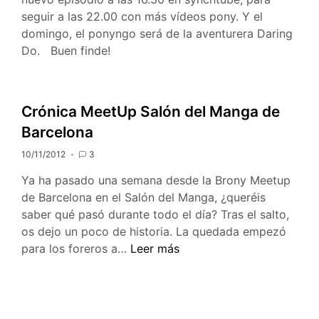
seguir a las 22.00 con más vídeos pony. Y el
domingo, el ponyngo será de la aventurera Daring
Do. Buen finde!
Crónica MeetUp Salón del Manga de
Barcelona
10/11/2012
3
Ya ha pasado una semana desde la Brony Meetup
de Barcelona en el Salón del Manga, ¿queréis
saber qué pasó durante todo el día? Tras el salto,
os dejo un poco de historia. La quedada empezó
Crónica
para los foreros a…
Leer más
MeetUp
Salón
del
Manga