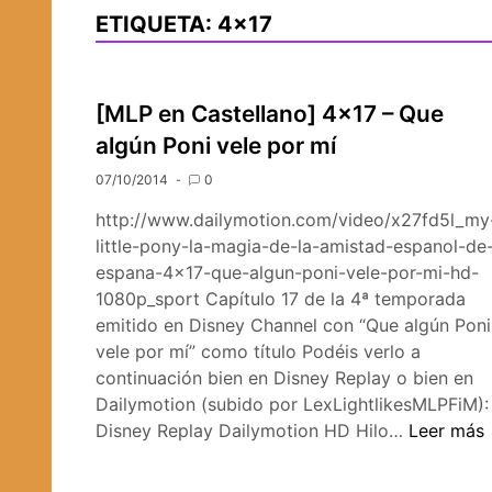
ETIQUETA:
4×17
[MLP en Castellano] 4×17 – Que
algún Poni vele por mí
07/10/2014
0
http://www.dailymotion.com/video/x27fd5l_my
little-pony-la-magia-de-la-amistad-espanol-de
espana-4×17-que-algun-poni-vele-por-mi-hd-
1080p_sport Capítulo 17 de la 4ª temporada
emitido en Disney Channel con “Que algún Poni
vele por mí” como título Podéis verlo a
continuación bien en Disney Replay o bien en
Dailymotion (subido por LexLightlikesMLPFiM):
[MLP
Disney Replay Dailymotion HD Hilo…
Leer más
en
Castellan