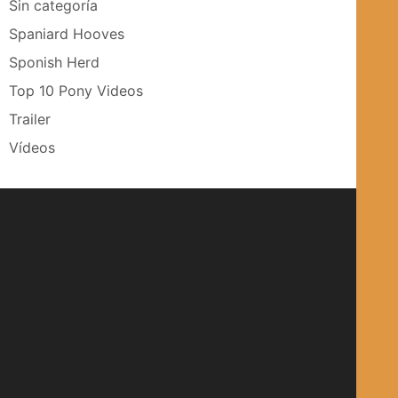
Sin categoría
Spaniard Hooves
Sponish Herd
Top 10 Pony Videos
Trailer
Vídeos