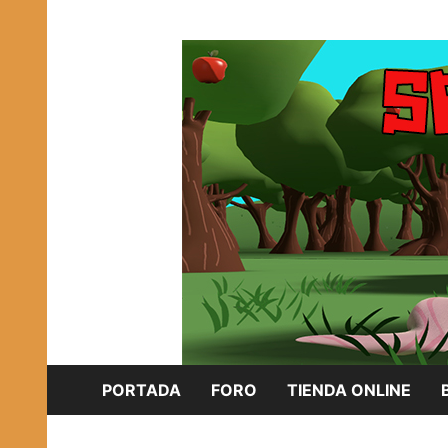
Saltar
Plataforma Brony de España
al
SPONISH HERD
contenido
PORTADA
FORO
TIENDA ONLINE