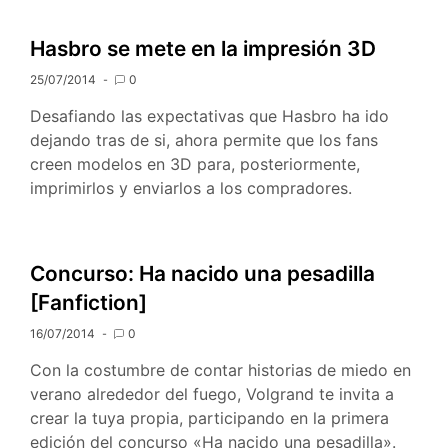
Adopta
un
Hasbro se mete en la impresión 3D
Pony
25/07/2014
1ª
0
parte
Desafiando las expectativas que Hasbro ha ido
dejando tras de si, ahora permite que los fans
creen modelos en 3D para, posteriormente,
imprimirlos y enviarlos a los compradores.
Concurso: Ha nacido una pesadilla
[Fanfiction]
16/07/2014
0
Con la costumbre de contar historias de miedo en
verano alrededor del fuego, Volgrand te invita a
crear la tuya propia, participando en la primera
edición del concurso «Ha nacido una pesadilla».