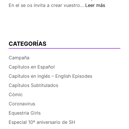
Concurso:
En el se os invita a crear vuestro…
Leer más
Ha
nacido
una
pesadilla
[Fanfiction]
CATEGORÍAS
Campaña
Capítulos en Español
Capítulos en inglés – English Episodes
Capítulos Subtitulados
Cómic
Coronavirus
Equestria Girls
Especial 10º aniversario de SH