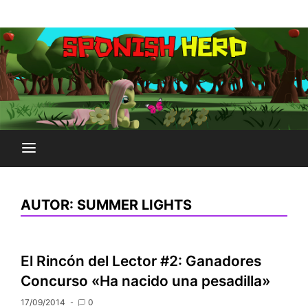
Saltar
Plataforma Brony de España
al
SPONISH HERD
contenido
AUTOR:
SUMMER LIGHTS
El Rincón del Lector #2: Ganadores
Concurso «Ha nacido una pesadilla»
17/09/2014
0