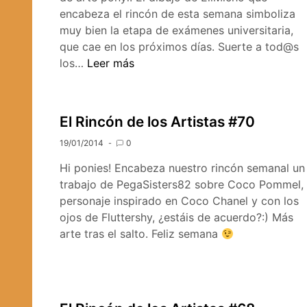
encabeza el rincón de esta semana simboliza
muy bien la etapa de exámenes universitaria,
que cae en los próximos días. Suerte a tod@s
El
los…
Leer más
Rincón
de
los
El Rincón de los Artistas #70
Artistas
19/01/2014
#72
0
Hi ponies! Encabeza nuestro rincón semanal un
trabajo de PegaSisters82 sobre Coco Pommel,
personaje inspirado en Coco Chanel y con los
ojos de Fluttershy, ¿estáis de acuerdo?:) Más
arte tras el salto. Feliz semana