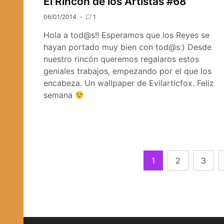
El Rincón de los Artistas #68
06/01/2014
1
Hola a tod@s!! Esperamos que los Reyes se
hayan portado muy bien con tod@s:) Desde
nuestro rincón queremos regalaros estos
geniales trabajos, empezando por el que los
encabeza. Un wallpaper de Evilarticfox. Feliz
semana
Navegación
1
2
3
de
entradas