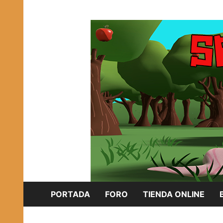
Saltar
Plataforma Brony de España
al
SPONISH HERD
contenido
PORTADA
FORO
TIENDA ONLINE