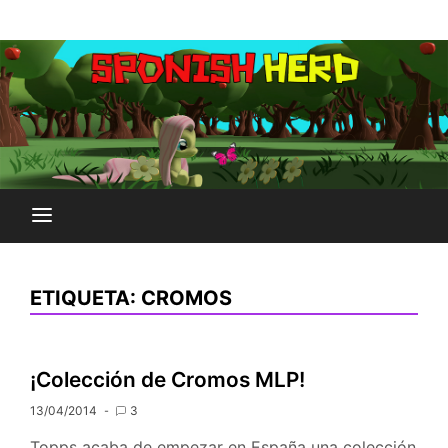
Saltar
Plataforma Brony de España
al
SPONISH HERD
contenido
ETIQUETA:
CROMOS
¡Colección de Cromos MLP!
13/04/2014
3
Topps acaba de empezar en España una colección